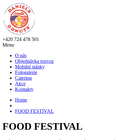
+420 724 478 501
Menu
O nás
Objednávka rozvoz
Mobilní stánky
Fotogalerie
Catering
Akce
Kontakty
Home
FOOD FESTIVAL
FOOD FESTIVAL