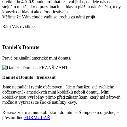
o víkendu 4-5-6.9 bude probíhat festival jídla , najdete nás na
stejném místě jako o prazdinách na hlavní pláži u náměstíčka, tedy
kousek od hlavní akce food festivalu.
Věříme že Vám ebude vadit se trochu za námi projít...
Rádi Vás uvidíme.
Daniel´s Donuts
Pravé originální americké mini donuts.
Daniel´s Donuts - frenšízant
Jsme netradiční rychlé občerstvení. Jde o franšízu sítě rychlého
občerstvení - amerických mini koblížků neboli donutů. Mini
koblížky jsou vyráběny přímo před zákazníkem, který má zároveň
možnost vybrat si ze široké nabídky kávy.
Rozvoz zdarma mini koblížků - donutů na Šumpersku objednejte
přes on-line
FORMULÁŘ