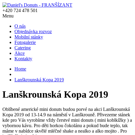
+420 724 478 501
Menu
O nás
Objednávka rozvoz
Mobilní stánky
Fotogalerie
Catering
Akce
Kontakty
Home
Lanškrounská Kopa 2019
Lanškrounská Kopa 2019
Oblíbené americké mini donuts budou porvé na akci Lanškrounská
Kopa 2019 od 13-14.9 na náměstí v Lanškrouně. Přivezeme stánek
kde pro Vás vyrobíme vždy čerstvé mini donuts ( mini koblkížky ) a
vybornou kávu. Pro děti horkou čokolánu a pokud bude teplo, tak
máme v nabídce skvělé mléčné shake a nealko a alko mojito . Pro