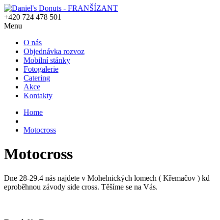
+420 724 478 501
Menu
O nás
Objednávka rozvoz
Mobilní stánky
Fotogalerie
Catering
Akce
Kontakty
Home
Motocross
Motocross
Dne 28-29.4 nás najdete v Mohelnických lomech ( Křemačov ) kd
eproběhnou závody side cross. Těšíme se na Vás.